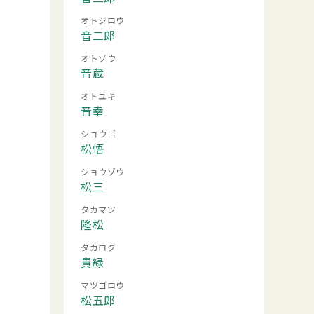
オトジロウ
音二郎
オトゾウ
音蔵
オトユキ
音幸
ショウゴ
松悟
ショウゾウ
松三
タカマツ
隆松
タカロク
貴緑
マツゴロウ
松五郎