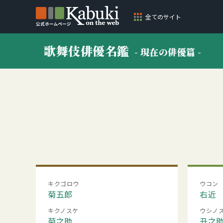
全てのサイト
歌舞伎俳優名鑑
- 現在の俳優篇 -
キクゴロウ
ウコン
菊五郎
右近
キクノスケ
ウシノ
菊之助
丑之