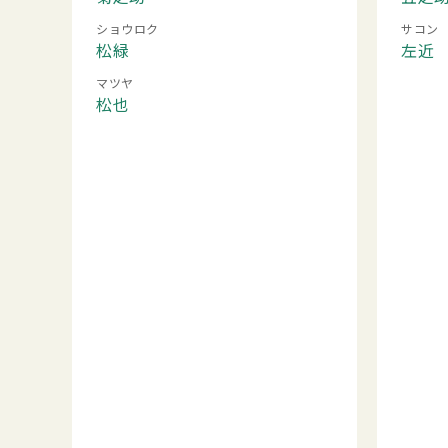
ショウロク
サコン
松緑
左近
マツヤ
松也