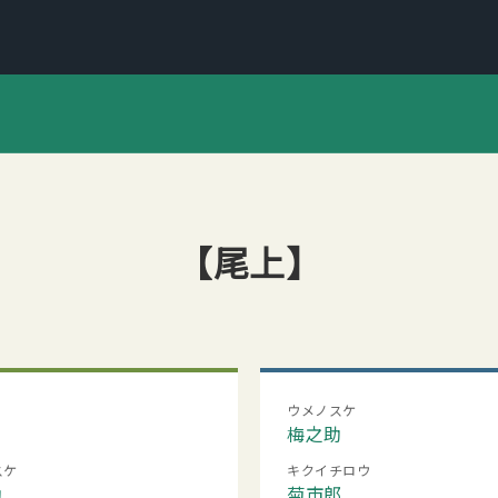
【尾上】
ウメノスケ
梅之助
スケ
キクイチロウ
助
菊市郎