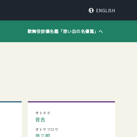
ENGLISH
歌舞伎俳優名鑑「
想い出の名優篇
」へ
オトキチ
音吉
オトサブロウ
音三郎