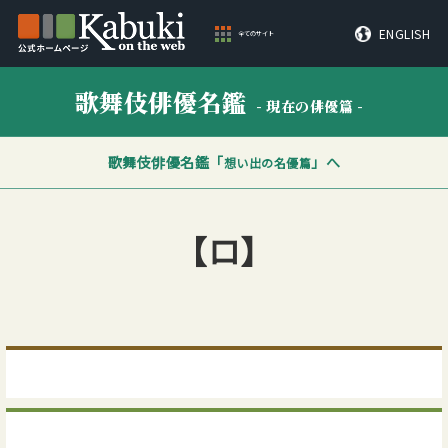
ENGLISH
全てのサイト
歌舞伎俳優名鑑
- 現在の俳優篇 -
歌舞伎俳優名鑑「
」へ
想い出の名優篇
【ロ】