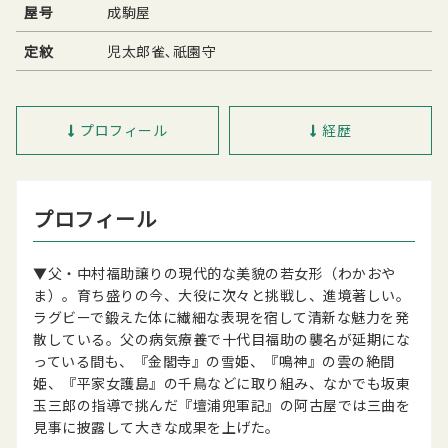
屋号
成駒屋
定紋
児太郎雀､祇園守
プロフィール
経歴
プロフィール
▼父・中村福助譲りの現代的な美貌の若女形（わかおや
ま）。育ち盛りの今、大役に次々と挑戦し、進境著しい。
ラグビーで鍛えた体に繊細な表現を宿して清新な魅力を発
散している。父の病気療養で十代目福助の襲名が延期にな
っている間も、『金閣寺』の雪姫、『鳴神』の雲の絶間
姫、『平家女護島』の千鳥などに取り組み、なかでも坂東
玉三郎の指導で挑んだ『壇浦兜軍記』の阿古屋では三曲を
見事に披露して大きな成果を上げた。