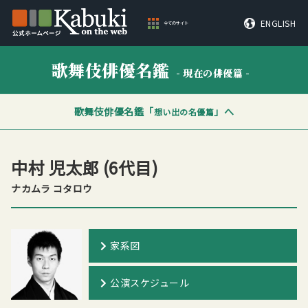
ENGLISH
全てのサイト
歌舞伎俳優名鑑
- 現在の俳優篇 -
歌舞伎俳優名鑑「
」へ
想い出の名優篇
中村 児太郎
(6代目)
ナカムラ コタロウ
家系図
公演スケジュール