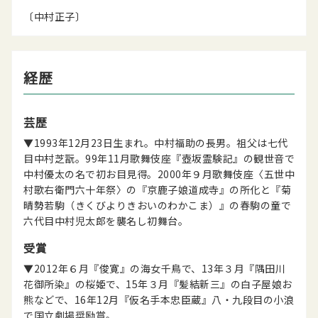
〔中村正子〕
経歴
芸歴
▼1993年12月23日生まれ。中村福助の長男。祖父は七代
目中村芝翫。99年11月歌舞伎座『壺坂霊験記』の観世音で
中村優太の名で初お目見得。2000年９月歌舞伎座〈五世中
村歌右衛門六十年祭〉の『京鹿子娘道成寺』の所化と『菊
晴勢若駒（きくびよりきおいのわかこま）』の春駒の童で
六代目中村児太郎を襲名し初舞台。
受賞
▼2012年６月『俊寛』の海女千鳥で、13年３月『隅田川
花御所染』の桜姫で、15年３月『髪結新三』の白子屋娘お
熊などで、16年12月『仮名手本忠臣蔵』八・九段目の小浪
で国立劇場奨励賞。