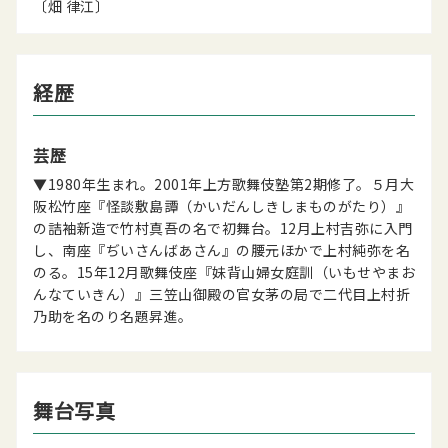
〔畑 律江〕
経歴
芸歴
▼1980年生まれ。2001年上方歌舞伎塾第2期修了。５月大
阪松竹座『怪談敷島譚（かいだんしきしまものがたり）』
の詰袖新造で竹村真吾の名で初舞台。12月上村吉弥に入門
し、南座『ぢいさんばあさん』の腰元ほかで上村純弥を名
のる。15年12月歌舞伎座『妹背山婦女庭訓（いもせやまお
んなていきん）』三笠山御殿の官女茅の局で二代目上村折
乃助を名のり名題昇進。
舞台写真