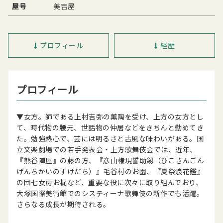
屋号
美吉屋
プロフィール
経歴
プロフィール
▼女方。師である上村吉弥の薫陶を受け、上方の女方とし
て、時代物の腰元、世話物の仲居などをきちんと勤めてき
た。勉強熱心で、芸には明るさと古風な味わいがある。国
立文楽劇場での若手発表会・上方歌舞伎会では、近年、
『熊谷陣屋』の藤の方、『彦山権現誓助剱（ひこさんごん
げんちかいのすけだち）』毛谷村のお園、『夏祭浪花鑑』
の団七女房お梶など、重要な役に次々に取り組んでおり、
大塚国際美術館でのシスティーナ歌舞伎の新作でも活躍。
さらなる成長が期待される。