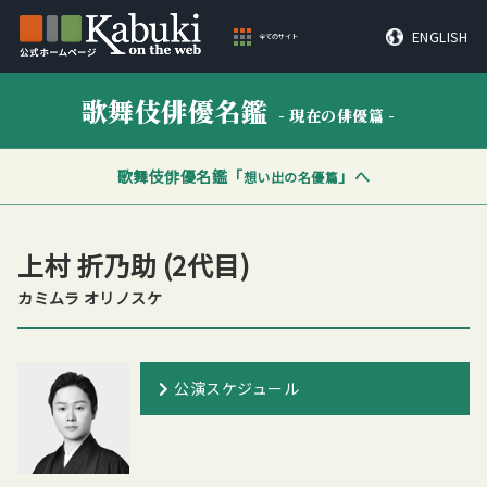
ENGLISH
全てのサイト
歌舞伎俳優名鑑
- 現在の俳優篇 -
歌舞伎俳優名鑑「
」へ
想い出の名優篇
上村 折乃助
(2代目)
カミムラ オリノスケ
公演スケジュール