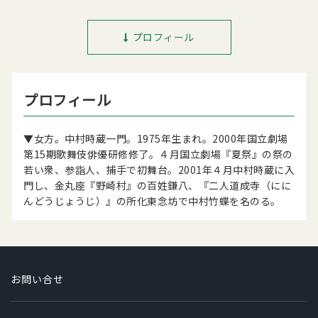
プロフィール
プロフィール
▼女方。中村時蔵一門。1975年生まれ。2000年国立劇場
第15期歌舞伎俳優研修修了。４月国立劇場『夏祭』の祭の
若い衆、参詣人、捕手で初舞台。2001年４月中村時蔵に入
門し、金丸座『野崎村』の百姓鎌八、『二人道成寺（にに
んどうじょうじ）』の所化東念坊で中村竹蝶を名のる。
お問い合せ