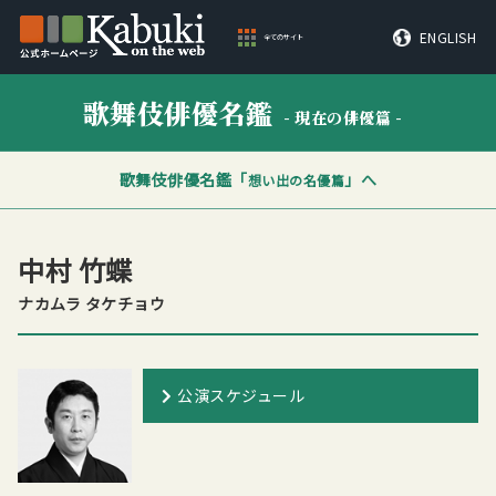
ENGLISH
全てのサイト
歌舞伎俳優名鑑
- 現在の俳優篇 -
歌舞伎俳優名鑑「
」へ
想い出の名優篇
中村 竹蝶
ナカムラ タケチョウ
公演スケジュール