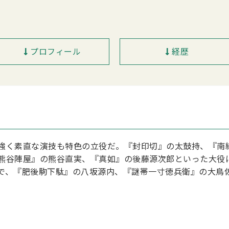
プロフィール
経歴
強く素直な演技も特色の立役だ。『封印切』の太鼓持、『南
熊谷陣屋』の熊谷直実、『真如』の後藤源次郎といった大役
で、『肥後駒下駄』の八坂源内、『謎帯一寸徳兵衛』の大鳥