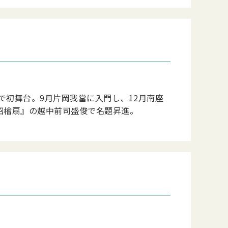
で初舞台。9月片岡我當に入門し、12月南座
招檜扇』の越中前司盛俊で名題昇進。