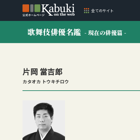
全てのサイト
歌舞伎俳優名鑑
- 現在の俳優篇 -
片岡 當吉郎
カタオカ トウキチロウ