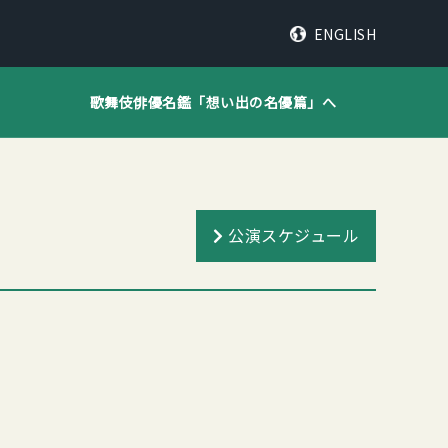
ENGLISH
歌舞伎俳優名鑑「
想い出の名優篇
」へ
公演スケジュール