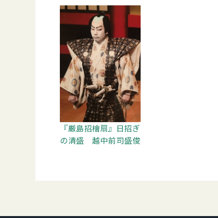
『厳島招檜扇』日招ぎ
の清盛 越中前司盛俊