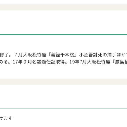
第3期修了。７月大阪松竹座『義経千本桜』小金吾討死の捕手ほか
のる。17年９月名題適任証取得。19年7月大阪松竹座『厳島
けます