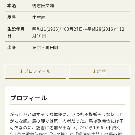
本名
鴨志田文雄
屋号
中村屋
生没年月
昭和11(1936)年03月27日〜平成28(2016)年12
日
月10日
出身
東京・町田町
プロフィール
経歴
プロフィール
がっしりと頑丈そうな体躯に、いつも不機嫌そうな伏し目
がちな顔。馬の脚では第一人者だった。馬は歌舞伎には不
可欠なのに、筋書に名前が出ない。だから1996（平成8）
年1月の歌舞伎座で『矢の根』と『松浦の太鼓』の馬の役