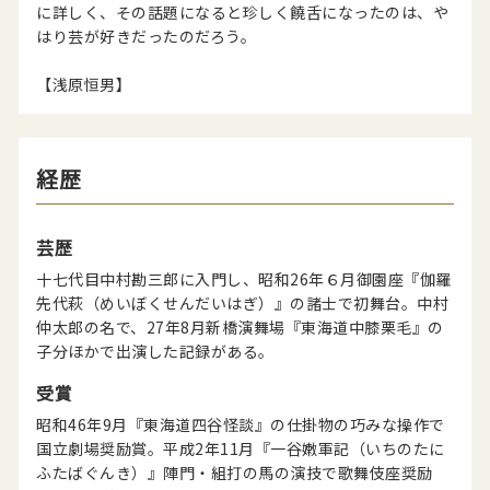
に詳しく、その話題になると珍しく饒舌になったのは、や
はり芸が好きだったのだろう。
【浅原恒男】
経歴
芸歴
十七代目中村勘三郎に入門し、昭和26年６月御園座『伽羅
先代萩（めいぼくせんだいはぎ）』の諸士で初舞台。中村
仲太郎の名で、27年8月新橋演舞場『東海道中膝栗毛』の
子分ほかで出演した記録がある。
受賞
昭和46年9月『東海道四谷怪談』の仕掛物の巧みな操作で
国立劇場奨励賞。平成2年11月『一谷嫩軍記（いちのたに
ふたばぐんき）』陣門・組打の馬の演技で歌舞伎座奨励