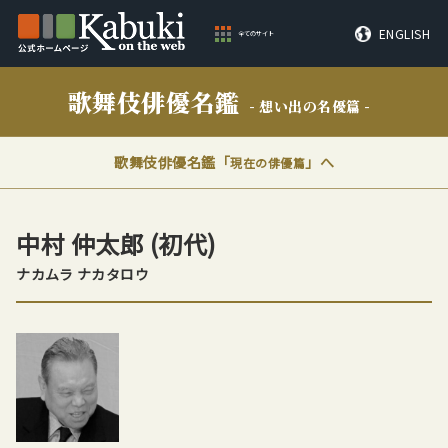
ENGLISH
全てのサイト
歌舞伎俳優名鑑
- 想い出の名優篇 -
歌舞伎俳優名鑑「
」へ
現在の俳優篇
中村 仲太郎
(初代)
ナカムラ ナカタロウ