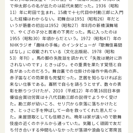
で仲太郎らの名が出たのは前代未聞だった。1936（昭和
11）年に町田で生まれ、15歳で十七代目中村勘三郎に入門
した経緯はわからない。初舞台は1951（昭和26）年だと
いうが筋書の初出は1952（昭和27）年8月の新橋演舞場
で、やくざの子分と医者の下男だった。馬に入ったのは
1955（昭和30）年頃からだという。1972（昭和47）年の
NHKラジオ「趣味の手帳」のインタビューが『歌舞伎幕間
ばなし』に収載されている（文化出版局、1978（昭和
53）年刊）。馬の脚の失敗談を訊かれて「失敗は絶対に許
されないのです」ときっぱり。その重責を果たす覚悟と自
負があったのだろう。舞台裏での仕掛けの操作や鳥の声、
赤子笛などの効果音も完璧だった。芝居を知らなければ出
来ない仕事である。寡黙で自らを語ろうとせず、数々の表
彰を断りつづけたが、2010（平成12）年の第16回日本俳
優協会賞功労賞は十八代目勘三郎の説得でようやく受け
た。勘三郎が幼いころ、セリ穴から奈落に落ちかけたと
き、とっさに手を伸ばして一命を救ってくれた恩人だっ
た。楽屋頭取としても信頼され、晩年は家が遠いので歌舞
伎座の近くのホテルから通っていた。気難しく頑固で友だ
ち付き合いする仲間もいなかったが落語や浪曲など寄席芸