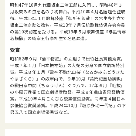
昭和47年10月九代目坂東三津五郎に入門し、昭和48年３
月坂東みの虫を名のり初舞台。平成10年４月名題適任証取
得。平成13年１月歌舞伎座『御所五郎蔵』の穴生多九六で
坂東三津之助と改名。平成13年７月伝統歌舞伎保存会会員
の第10次認定を受ける。平成19年５月歌舞伎座『与話情浮
名横櫛」の噺家五行亭相生で名題昇進。
受賞
昭和62年９月『蘭平物狂』の立廻りで松竹社長賞優秀賞。
平成７年１月『日本振袖始』の大蛇の分身で国立劇場特別
賞。平成８年１月『雷神不動北山桜（なるかみふどうきた
やまざくら）』の奴軍内で、９年10月『黄門記童幼講釈』
の織田家中間（ちゅうげん）ぐづ八で、17年６月『毛抜』
の小原万兵衛で国立劇場奨励賞。平成９年眞山青果賞助演
賞。平成10年４月こんぴら歌舞伎奨励賞。同年第４回日本
俳優協会賞奨励賞。平成24年10月『塩原多助一代記』の下
男五八で国立劇場優秀賞など。