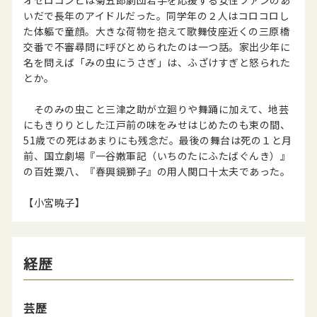
いだで長年のアイドルだった。同学年の２人はコロコロし
た体軀で童顔。大きな荷物を抱えて歌舞伎座近くの三原橋
交番で不審尋問に呼びとめられたのは一つ話。家出少年に
名を問えば「みの虫にうさぎ」は、ふざけすぎと怒られた
とか。
そのみの虫こと三津之助が立廻りや舞踊に加えて、地芸
にもきりりとした江戸前の味をみせはじめたのも束の間、
51歳での死はあまりにも残念だ。最後の舞台は死の１と月
前、国立劇場『一谷嫩軍記（いちのたにふたばぐんき）』
の百姓粟八、『春興鏡獅子』の用人関口十太夫であった。
【小宮暁子】
経歴
芸歴