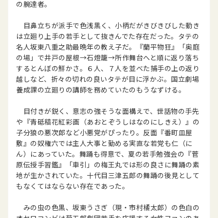
の腕達者。
目鼻立ちが派手で色浅黒く、小柄だがきびきびした動き
は立廻り上手の若手として抜きんでた存在だった。タテの
名人坂東八重之助最晩年の教え子だ。『蘭平物狂』「奥庭
の場」で井戸の屋根→石燈籠→所作舞台へと順に返り落ち
するとんぼの鮮かさ。６人、７人を並べた捕手の上の返り
越しなど、折々の切れの良いタテが目に浮かぶ。国立劇場
養成課の立廻りの講師を務めていたのもうなずける。
目付きが鋭く、意志の強そうな面構えで、世話物の手先
や『青砥稿花紅彩画（あおとぞうしはなのにしきえ）』の
子分狼の悪次郎など小悪党がぴったり。反面『番町皿屋
敷』の奴権六では主人大事と勤める実直な若党も仁（に
ん）にあっていた。舞踊も得意で、夏の若手勉強会の『菅
原伝授手習鑑』「車引」の梅王丸では形の良さに舞踊の素
地が生かされていた。十代目三津五郎の舞踊の後見として
もなくてはならない存在であった。
みの虫の色黒、坂東うさぎ（現・市村橘太郎）の色白の
オセロコンビは菊五郎劇団若手を応援する女性ファンのあ