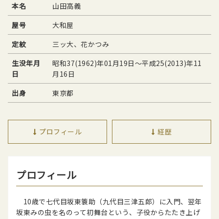
本名
山田高義
屋号
大和屋
定紋
三ッ大、花かつみ
生没年月
昭和37(1962)年01月19日〜平成25(2013)年11
日
月16日
出身
東京都
プロフィール
経歴
プロフィール
10歳で七代目坂東簑助（九代目三津五郎）に入門、翌年
坂東みの虫を名のって初舞台という、子役からたたき上げ