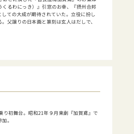
うくるわにっき）』引窓のお幸、『摂州合邦
としての大成が期待されていた。立役に扮し
る。父譲りの日本画と篆刻は玄人はだしで、
乗り初舞台。昭和21年９月東劇『加賀鳶』で
参加。