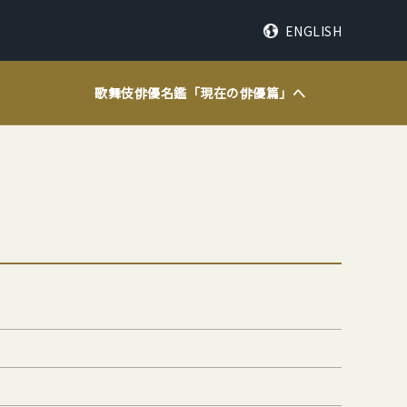
ENGLISH
歌舞伎俳優名鑑「
現在の俳優篇
」へ