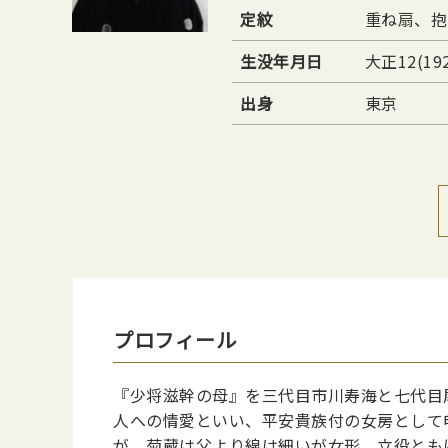
定紋
重ね扇、抱
生没年月日
大正12(19
出身
東京
プロフィール
『少将滋幹の母』を三代目市川寿海と七代目
人への情愛といい、平安貴族付の女房として
が、菊蔵は父より線は細いが女形、立役とも