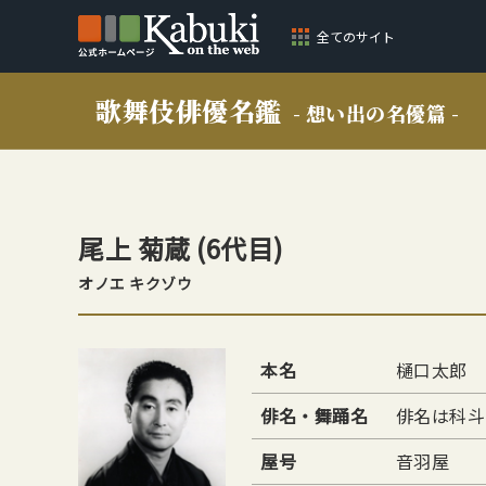
全てのサイト
歌舞伎俳優名鑑
- 想い出の名優篇 -
尾上 菊蔵
(6代目)
オノエ キクゾウ
本名
樋口太郎
俳名・舞踊名
俳名は科斗
屋号
音羽屋