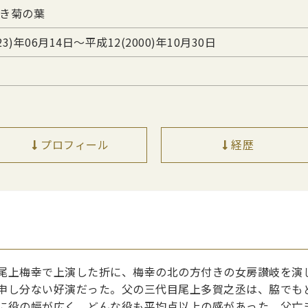
き菊の葉
23)年06月14日〜平成12(2000)年10月30日
プロフィール
経歴
尾上梅幸で上演した折に、梅幸の北の方付きの女房讃岐を演
申し分ない好演だった。父の三代目尾上多賀之丞は、脇でも
に役の幅が広く、どんな役も平均点以上の感があった。父亡