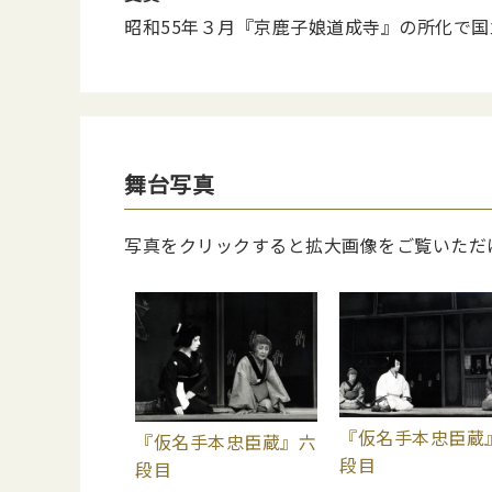
昭和55年３月『京鹿子娘道成寺』の所化で
舞台写真
写真をクリックすると拡大画像をご覧いただ
『仮名手本忠臣蔵
『仮名手本忠臣蔵』六
段目
段目