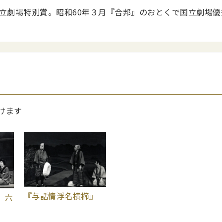
国立劇場特別賞。昭和60年３月『合邦』のおとくで国立劇場優
けます
『与話情浮名横櫛』
』六