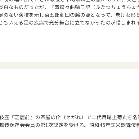
淡白なものだったが、『双蝶々曲輪日記（ふたつちょうちょ
足のない演技を示し菊五郎劇団の脇の要となって、老け女形
ともいえる足の疾病で充分舞台に立てなかったのが惜しまれ
舞伎座『芝居前』の茶屋の伜（せがれ）で二代目尾上菊丸を名
舞伎保存会会員の第1次認定を受ける。昭和45年訪米歌舞伎