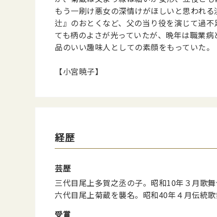
もう一刷け悪女の深情けがほしいと思われる
辻』のおとくなど、父の当り役を演じて過不
ても柄のよさが光っていたが、晩年は職業病
品のいい趣味人としての素顔をもっていた。
【小宮暁子】
経歴
芸歴
三代目尾上多賀之丞の子。昭和10年３月歌
六代目尾上菊蔵を襲名。昭和40年４月伝統歌
受賞