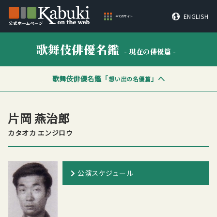
ENGLISH
全てのサイト
歌舞伎俳優名鑑
- 現在の俳優篇 -
歌舞伎俳優名鑑「
」へ
想い出の名優篇
片岡 燕治郎
カタオカ エンジロウ
公演スケジュール