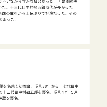
々不足ながら立派な舞台だった。『曾我綉侠
いた。十三代目中村勘五郎時代が長かった
も虎の偉をかる上使ぶりで好演だった。その
であった。
郎を名乗り初舞台。昭和39年から十七代目中
で十三代目中村勘五郎を襲名。昭和47年５月
仲蔵を襲名。