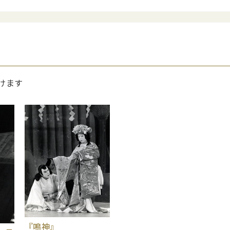
けます
『鳴神』