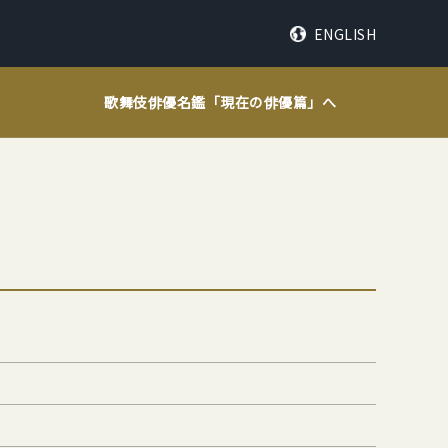
ENGLISH
歌舞伎俳優名鑑「
現在の俳優篇
」へ