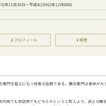
35)年11月30日〜平成4(1992)年12月08日
プロフィール
経歴
右衛門を祖父にもつ役者の血筋である。團右衛門は身体が大
時代物でも世話物でもどちらかというと町人より、武士の敵