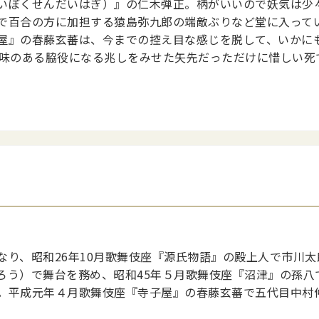
いぼくせんだいはぎ）』の仁木弾正。柄がいいので妖気は少
で百合の方に加担する猿島弥九郎の端敵ぶりなど堂に入って
屋』の春藤玄蕃は、今までの控え目な感じを脱して、いかに
。味のある脇役になる兆しをみせた矢先だっただけに惜しい死
り、昭和26年10月歌舞伎座『源氏物語』の殿上人で市川太
ろう）で舞台を務め、昭和45年５月歌舞伎座『沼津』の孫八
。平成元年４月歌舞伎座『寺子屋』の春藤玄蕃で五代目中村