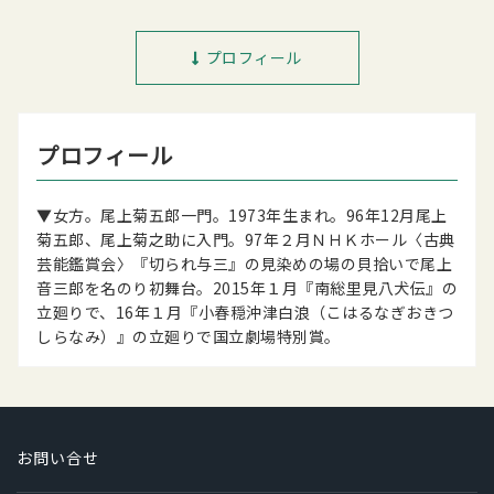
プロフィール
プロフィール
▼女方。尾上菊五郎一門。1973年生まれ。96年12月尾上
菊五郎、尾上菊之助に入門。97年２月ＮＨＫホール〈古典
芸能鑑賞会〉『切られ与三』の見染めの場の貝拾いで尾上
音三郎を名のり初舞台。2015年１月『南総里見八犬伝』の
立廻りで、16年１月『小春穏沖津白浪（こはるなぎおきつ
しらなみ）』の立廻りで国立劇場特別賞。
お問い合せ