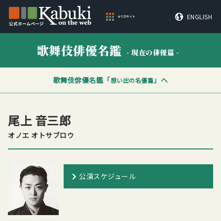
ENGLISH
全てのサイト
歌舞伎俳優名鑑
- 現在の俳優篇 -
歌舞伎俳優名鑑「
」へ
想い出の名優篇
尾上 音三郎
オノエ オトサブロウ
公演スケジュール