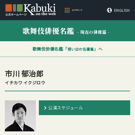
ENGLISH
全てのサイト
歌舞伎俳優名鑑
- 現在の俳優篇 -
歌舞伎俳優名鑑「
」へ
想い出の名優篇
市川 郁治郎
イチカワ イクジロウ
公演スケジュール