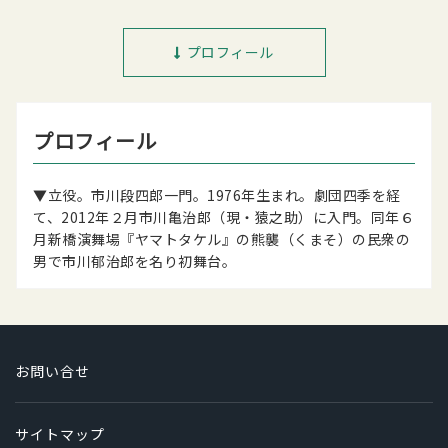
プロフィール
プロフィール
▼立役。市川段四郎一門。1976年生まれ。劇団四季を経
て、2012年２月市川亀治郎（現・猿之助）に入門。同年６
月新橋演舞場『ヤマトタケル』の熊襲（くまそ）の民衆の
男で市川郁治郎を名り初舞台。
お問い合せ
サイトマップ