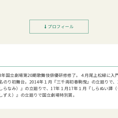
プロフィール
013年国立劇場第20期歌舞伎俳優研修修了。４月尾上松緑に
のり初舞台。2014年１月『三千両初春駒曳』の立廻りで、
らなみ）』の立廻りで、17年１月17年１月『しらぬい譚（
しずえ）』の立廻りで国立劇場特別賞。