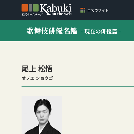
全てのサイト
歌舞伎俳優名鑑
- 現在の俳優篇 -
尾上 松悟
オノエ ショウゴ