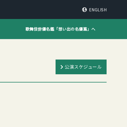
ENGLISH
歌舞伎俳優名鑑「
想い出の名優篇
」へ
公演スケジュール