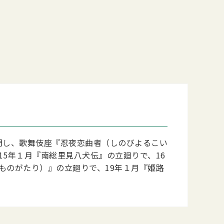
入門し、歌舞伎座『忍夜恋曲者（しのびよるこい
15年１月『南総里見八犬伝』の立廻りで、16
ものがたり）』の立廻りで、19年１月『姫路