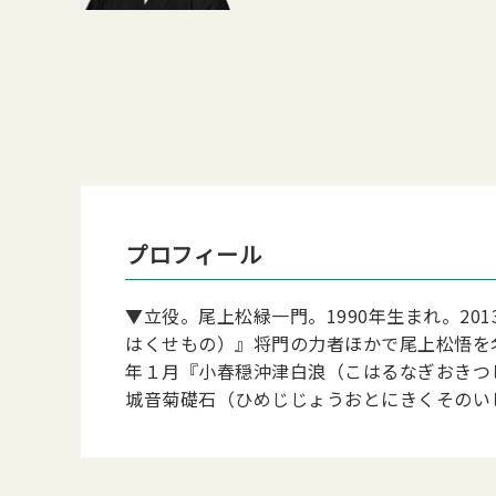
プロフィール
▼立役。尾上松緑一門。1990年生まれ。2
はくせもの）』将門の力者ほかで尾上松悟を名
年１月『小春穏沖津白浪（こはるなぎおきつし
城音菊礎石（ひめじじょうおとにきくそのい