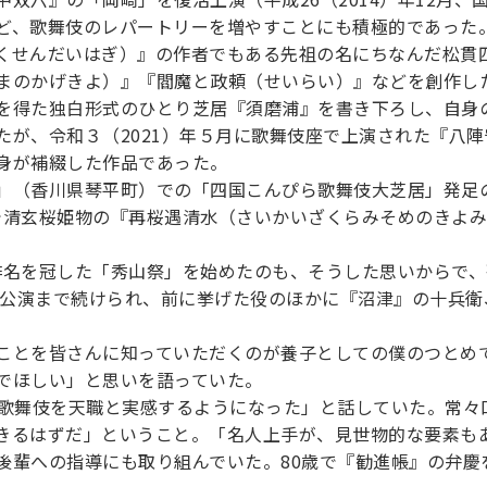
ど、歌舞伎のレパートリーを増やすことにも積極的であった
くせんだいはぎ）』の作者でもある先祖の名にちなんだ松貫
まのかげきよ）』『閻魔と政頼（せいらい）』などを創作した
を得た独白形式のひとり芝居『須磨浦』を書き下ろし、自身
たが、令和３（2021）年５月に歌舞伎座で上演された『八
身が補綴した作品であった。
」（香川県琴平町）での「四国こんぴら歌舞伎大芝居」発足
名で清玄桜姫物の『再桜遇清水（さいかいざくらみそめのきよ
の俳名を冠した「秀山祭」を始めたのも、そうした思いからで
伎座公演まで続けられ、前に挙げた役のほかに『沼津』の十兵
ことを皆さんに知っていただくのが養子としての僕のつとめ
でほしい」と思いを語っていた。
て歌舞伎を天職と実感するようになった」と話していた。常々
きるはずだ」ということ。「名人上手が、見世物的な要素も
後輩への指導にも取り組んでいた。80歳で『勧進帳』の弁慶