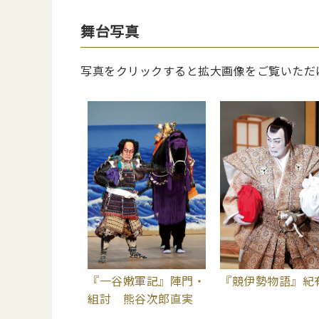
舞台写真
写真をクリックすると拡大画像をご覧いただ
『一谷嫩軍記』陣門・
『競伊勢物語』紀
組討 熊谷次郎直実