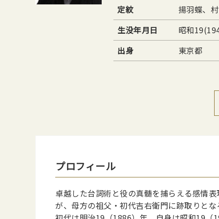
定紋
揚羽蝶、村
生没年月日
昭和19(19
出身
東京都
プロフィール
卓越した台詞術と役の真髄を捕らえる感情表
が、母方の祖父・初代吉右衛門に跡取りとな
初代は明治19（1886）年、自身は昭和1