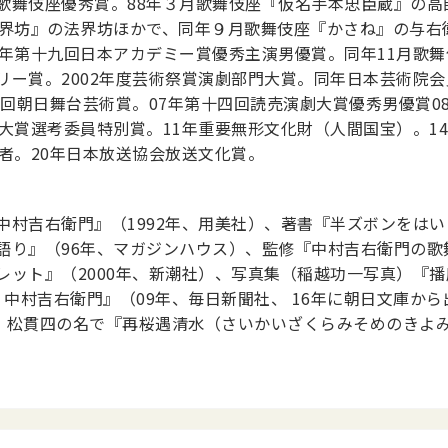
歌舞伎座優秀賞。88年３月歌舞伎座『仮名手本忠臣蔵』の高
法界坊』の法界坊ほかで、同年９月歌舞伎座『かさね』の与右
年第十九回日本アカデミー賞優秀主演男優賞。同年11月歌舞
ー賞。2002年度芸術祭賞演劇部門大賞。同年日本芸術院会
６回朝日舞台芸術賞。07年第十四回読売演劇大賞優秀男優賞
大賞選考委員特別賞。11年重要無形文化財（人間国宝）。1
者。20年日本放送協会放送文化賞。
村吉右衛門』（1992年、用美社）、著書『半ズボンをはいた
語り』（96年、マガジンハウス）、監修『中村吉右衛門の歌
ット』（2000年、新潮社）、写真集（稲越功一写真）『播
 中村吉右衛門』（09年、毎日新聞社、 16年に朝日文庫か
館）。松貫四の名で『再桜遇清水（さいかいざくらみそめのきよ