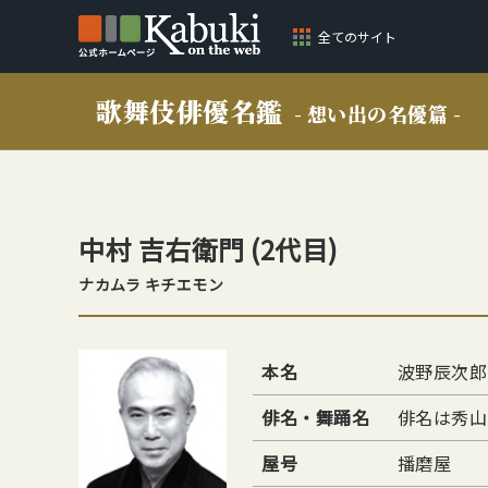
全てのサイト
歌舞伎俳優名鑑
- 想い出の名優篇 -
中村 吉右衛門
(2代目)
ナカムラ キチエモン
本名
波野辰次郎
俳名・舞踊名
俳名は秀山
屋号
播磨屋