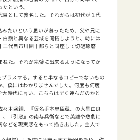
ったという。
代目として襲名した。それからは初代が１代
込みたいという思いが募ったため、父や兄に
・白鸚と異なる芸域を開拓しようと、時には
十二代目市川團十郎らと同座して切磋琢磨
まねた。それが完璧に出来るようになってか
をプラスする。すると単なるコピーでないもの
か、僕にはわかりませんでした。何度も何度
を大時代に言い、こちらは早く運んだのかと
佐々木盛綱、『仮名手本忠臣蔵』の大星由良
』、『引窓』の南与兵衛などで英雄や悲劇に
衛などを現実感をもって描き出した。主人で
、国立劇場）した際には唐木政右衛門を勤め、作