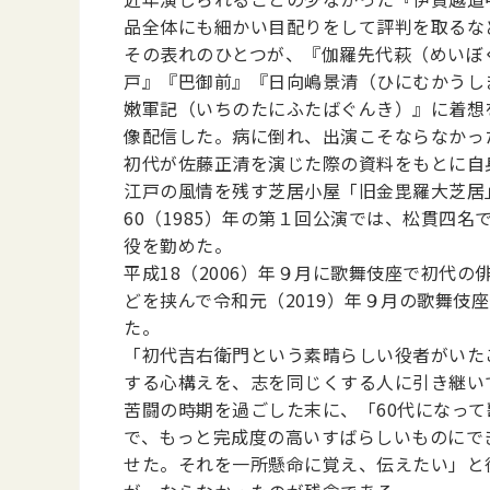
品全体にも細かい目配りをして評判を取るな
その表れのひとつが、『伽羅先代萩（めいぼ
戸』『巴御前』『日向嶋景清（ひにむかうし
嫩軍記（いちのたにふたばぐんき）』に着想
像配信した。病に倒れ、出演こそならなかっ
初代が佐藤正清を演じた際の資料をもとに自
江戸の風情を残す芝居小屋「旧金毘羅大芝居
60（1985）年の第１回公演では、松貫四
役を勤めた。
平成18（2006）年９月に歌舞伎座で初代
どを挟んで令和元（2019）年９月の歌舞
た。
「初代吉右衛門という素晴らしい役者がいた
する心構えを、志を同じくする人に引き継い
苦闘の時期を過ごした末に、「60代になっ
で、もっと完成度の高いすばらしいものにで
せた。それを一所懸命に覚え、伝えたい」と