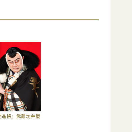
勧進帳』武蔵坊弁慶