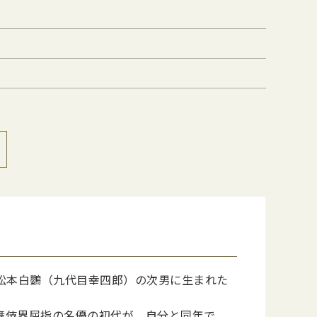
松本白鸚（九代目幸四郎）の次男に生まれた
歌舞伎界屈指の名優の初代が、自分と同年で、