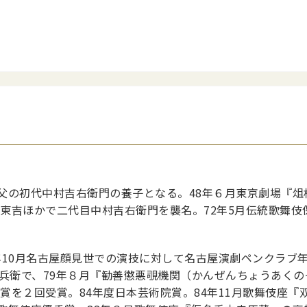
父の初代中村吉右衛門の養子となる。48年６月東京劇場『俎
下東吉ほかで二代目中村吉右衛門を襲名。72年5月伝統歌舞
5年10月名古屋顔見世での演技に対して名古屋演劇ペンクラブ年
徳兵衛で、79年８月『勧善懲悪覗機関（かんぜんちょうあく
大賞を２回受賞。84年度日本芸術院賞。84年11月歌舞伎座