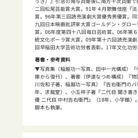
っき）』引窓の南与兵衛後に南方十次兵衛で
二回松尾芸能賞大賞。91年４月歌舞伎座『
賞。96年第三回読売演劇大賞優秀男優賞。同
九回日本映画批評家大賞ゴールデン・グローリ
賞。06年度第四十八回毎日芸術賞。06年第
統文化ポーラ賞大賞。09年第十六回読売演劇
回早稲田大学芸術功労者表彰。17年文化功労
著書・参考資料
▼写真集（稲越功一写真、田中一光構成）『中
庫から復刊）、著書（伊達なつめ構成）『物
川佐和子著、稲越功一写真）『吉右衛門のパレ
年、求龍堂）、小玉祥子著『二代目 聞き書き
優 二代目 中村吉右衛門』（18年、小学
脚本も執筆｡