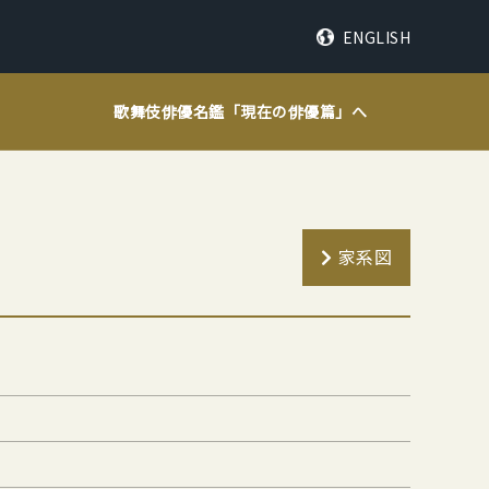
ENGLISH
歌舞伎俳優名鑑「
現在の俳優篇
」へ
家系図