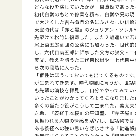
どんな役を演じていたかが一目瞭然であった
初代白鸚のもとで修業を積み、白鸚や兄の現
で大きくした吉右衛門の名にふさわしい俳優
東宝時代は『赤と黒』のジュリアン・ソレル
先駆けて松竹に復帰した。また２歳違いで若
尾上菊五郎劇団の公演にも加わった。世代的
し、六代目菊五郎に師事した父方の叔父・二
実父、教えを請うた二代目松緑や十七代目中
ら次の段階に入った。
「個性はほうっておいても出てくるものです
が生まれてきます。時代物風に言うか、世話
も先輩の演技を拝見し、自分でやってみてい
いったことがわかってくるようになりました
多くの当たり役がこうして生まれた。義太夫
之助、『義経千本桜』の平知盛、『寺子屋』
見舞われる人物の情感を活写し、世話物では
ある義経への強い思いを感じさせる『勧進帳
近年演じられることの少なかった『伊賀越道中