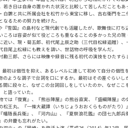
。若き日は自身の置かれた状況と比較して苦しんだこともあ
・白鸚と共に所属会社を松竹から東宝に移し、吉右衛門を二
となるための努力を続けた。
や『雪国』の島村など現代劇でも活躍したが、歌舞伎に打ち
いころは容姿が似て役どころも重なることの多かった兄の現
に近い、現・菊五郎、初代尾上辰之助（三代目松緑追贈）、
代目尾上松緑にも教えを請い、世話物の呼吸を学んだ。
村勘三郎、さらには映像や録音に残る初代の演技をひたすら
。最初は個性を抑え、あるレベルに達して初めて自分の個性
物のような調子で台詞を口にするか。最初はその差ぐらいし
る間に段々と、なぜこの台詞回しをしていたのか、なぜここ
」と語っていた。
物では『俊寛』、『熊谷陣屋』の熊谷直実、『盛綱陣屋』の
の松王丸、『一條大蔵譚（いちじょうおおくらものがたり）
『幡随長兵衛』、『河内山』、『夏祭浪花鑑』の団七九郎兵
』の弁慶も忘れがたい。
双六』の「岡崎」を復活上演（平成26（2014）年12月