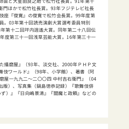
師直と大星由良之助で松竹社長賞。91年第十
衛門ほかで松竹社長賞。93年フジテレビ社長
伎座『俊寛』の俊寛で松竹会長賞。99年度第
員。03年第十回読売演劇大賞選考委員特別
08年第十二回坪内逍遙大賞。同年第二十八回伝
4年度第三十一回浅草芸能大賞。16年第三十一
播磨屋』（93年、淡交社、2000年ＰＨＰ文
舞伎ワールド』（98年、小学館）、著書（阿
磨屋一九九二～二〇〇四 中村吉右衛門』（04
ら出版）、写真集（鍋島徳恭記録）『歌舞伎俳
みず）』『日向嶋景清』『閻魔と政頼』などの