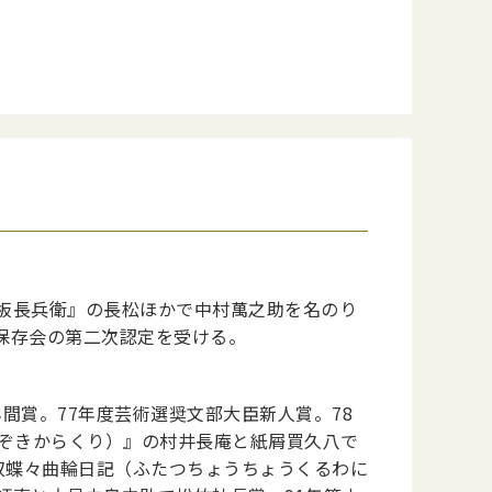
板長兵衛』の長松ほかで中村萬之助を名のり
伎保存会の第二次認定を受ける。
間賞。77年度芸術選奨文部大臣新人賞。78
のぞきからくり）』の村井長庵と紙屑買久八で
『双蝶々曲輪日記（ふたつちょうちょうくるわに