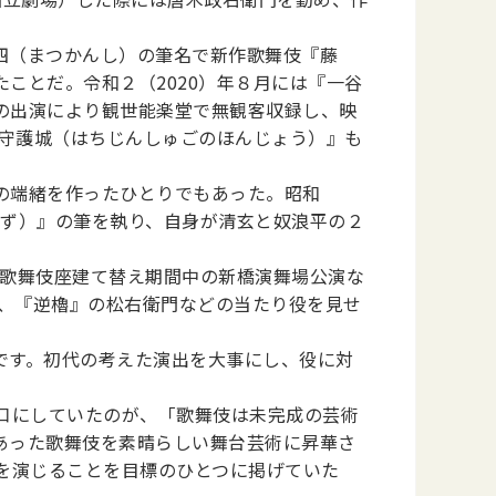
。
四（まつかんし）の筆名で新作歌舞伎『藤
ことだ。令和２（2020）年８月には『一谷
の出演により観世能楽堂で無観客収録し、映
陣守護城（はちじんしゅごのほんじょう）』も
の端緒を作ったひとりでもあった。昭和
みず）』の筆を執り、自身が清玄と奴浪平の２
、歌舞伎座建て替え期間中の新橋演舞場公演な
衛、『逆櫓』の松右衛門などの当たり役を見せ
です。初代の考えた演出を大事にし、役に対
口にしていたのが、「歌舞伎は未完成の芸術
あった歌舞伎を素晴らしい舞台芸術に昇華さ
を演じることを目標のひとつに掲げていた