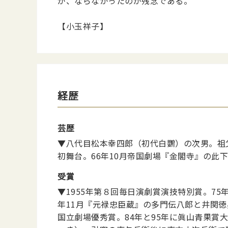
が、ならなかったのが残念である。
【小玉祥子】
経歴
芸歴
▼八代目松本幸四郎（初代白鸚）の次男。祖
初舞台。66年10月帝国劇場『金閣寺』の此
受賞
▼1955年第８回毎日演劇賞演技特別賞。7
年11月『元禄忠臣蔵』の多門伝八郎と井関
国立劇場優秀賞。84年と95年に眞山青果賞