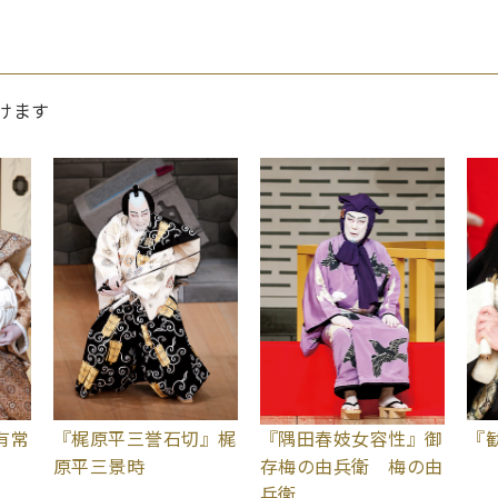
けます
有常
『梶原平三誉石切』梶
『隅田春妓女容性』御
『
原平三景時
存梅の由兵衛 梅の由
兵衛