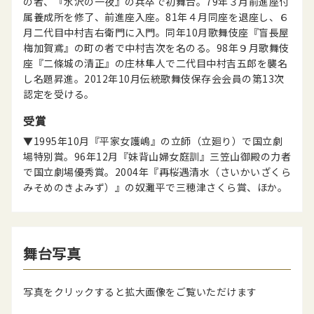
の者、『水沢の一夜』の兵卒で初舞台。79年３月前進座付
属養成所を修了、前進座入座。81年４月同座を退座し、６
月二代目中村吉右衛門に入門。同年10月歌舞伎座『盲長屋
梅加賀鳶』の町の者で中村吉次を名のる。98年９月歌舞伎
座『二條城の清正』の庄林隼人で二代目中村吉五郎を襲名
し名題昇進。2012年10月伝統歌舞伎保存会会員の第13次
認定を受ける。
受賞
▼1995年10月『平家女護嶋』の立師（立廻り）で国立劇
場特別賞。96年12月『妹背山婦女庭訓』三笠山御殿の力者
で国立劇場優秀賞。2004年『再桜遇清水（さいかいざくら
みそめのきよみず）』の奴灘平で三穂津さくら賞、ほか。
舞台写真
写真をクリックすると拡大画像をご覧いただけます