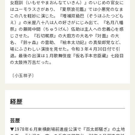
女庭訓（いもせやまおんなていきん）』のいじめの官女に
はユーモラスさがあり、『夏祭浪花鑑』では小悪党のなま
この八を軽妙に演じた。『増補双級巴（ぞうほふたつども
え）』の米屋八十八は人の好さがにじみ出て、『名月八幡
祭』の藤岡中間（ちゅうげん）伍助は主人への忠義心を感
じさせた。『石切梶原』の大庭方の大名や『対面』の大
名、『鈴ヶ森』の雲助、『絵本太功記』の真柴郎党など、
場にふさわしい演技を見せた。令和３年４月30日付で引
退。最後の出演は１月歌舞伎座『仮名手本忠臣蔵』七段目
の太鼓持万吉だった。
〔小玉祥子〕
経歴
芸歴
▼1978年６月東横劇場前進座公演で『百太郎騒ぎ』の土地