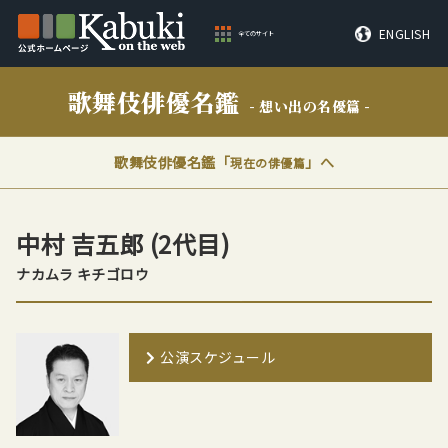
ENGLISH
全てのサイト
歌舞伎俳優名鑑
- 想い出の名優篇 -
歌舞伎俳優名鑑「
」へ
現在の俳優篇
中村 吉五郎
(2代目)
ナカムラ キチゴロウ
公演スケジュール