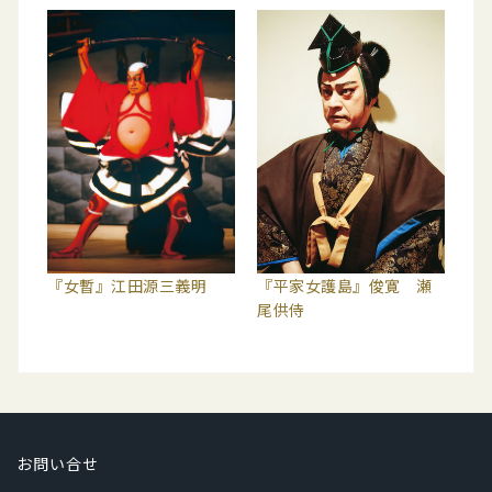
『女暫』江田源三義明
『平家女護島』俊寛 瀬
尾供侍
お問い合せ