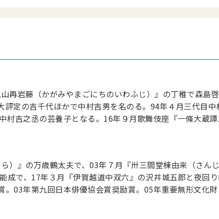
賀見山再岩藤（かがみやまごにちのいわふじ）』の丁稚で森島
大評定の吉千代ほかで中村吉男を名のる。94年４月三代目中
目中村吉之丞の芸養子となる。16年９月歌舞伎座『一條大蔵
やむら）』の万歳鶴太夫で、03年７月『卅三間堂棟由来（さ
郎能成で、17年３月『伊賀越道中双六』の沢井城五郎と夜回り
賞。03年第九回日本俳優協会賞奨励賞。05年重要無形文化