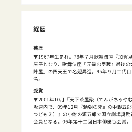
経歴
芸歴
▼1967年生まれ。78年７月歌舞伎座『加
屋子となり、歌舞伎座『元禄忠臣蔵』最後の
陣屋』の四天王で名題昇進。95年９月二代
名。
受賞
▼2001年10月『天下茶屋聚（てんがちゃ
坂運内で、09年12月『頼朝の死』の中野五
つどもえ）』の小鮒の源五郎で国立劇場奨励
会員となる。06年第十二回日本俳優協会賞。