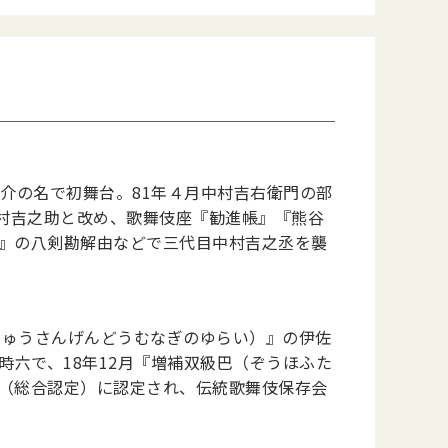
啓介の名で初舞台。81年４月中村吉右衛門の部
村吉之助と改め、歌舞伎座『勧進帳』『熊谷
譚』の八剣勘解由などで三代目中村吉之丞を襲
んじゅうさんげんどうむなぎのゆらい）』の伊佐
時六で、18年12月『増補双級巴（ぞうほふた
財（総合認定）に認定され、伝統歌舞伎保存会