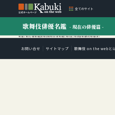
全てのサイト
歌舞伎俳優名鑑
- 現在の俳優篇 -
市川喜介 市川九一朗 市川福五郎 市川卯瀧 市川米十郎 市川翔三 市川右近 2 市川笑猿 市川翔乃亮 市川福太郎 3
お問い合せ
サイトマップ
歌舞伎 on the webと