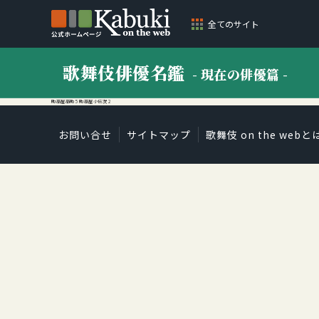
全てのサイト
歌舞伎俳優名鑑
- 現在の俳優篇 -
助高屋高助 5 助高屋小伝次 2
お問い合せ
サイトマップ
歌舞伎 on the webと