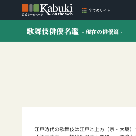
全てのサイト
歌舞伎俳優名鑑
- 現在の俳優篇 -
江戸時代の歌舞伎は江戸と上方（京・大坂）