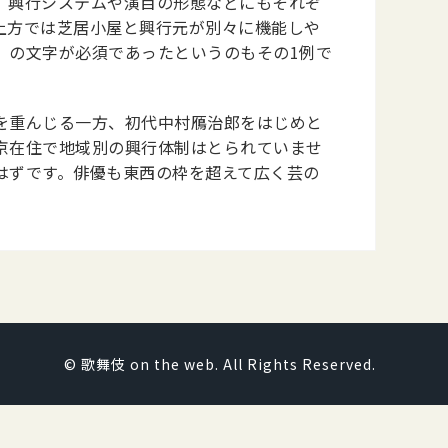
、興行システムや演目の形態などにもそれぞ
上方では芝居小屋と興行元が別々に機能しや
」の文字が必須であったというのもその1例で
を重んじる一方、初代中村鴈治郎をはじめと
京在住で地域別の興行体制はとられていませ
はずです。俳優も東西の枠を超えて広く芸の
© 歌舞伎 on the web. All Rights Reserved.