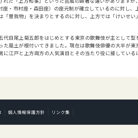
された「上方和事」といった芸風の顕著な違いがありますが
村座・市村座・森田座）の座元制が確立しているのに対し、
は「曽我物」を決まりとするのに対し、上方では「けいせい
五代目尾上菊五郎をはじめとする東京の歌舞伎が主として型
った風土が根付いてきました。現在は歌舞伎俳優の大半が東
常に江戸と上方両方の人気演目とその当たり役に接している
は
個人情報保護方針
リンク集