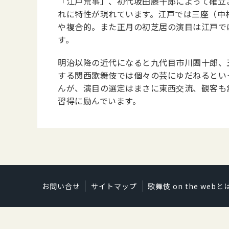
「江戸荒事」、初代坂田藤十郎によって確立
れに特性が現れています。江戸では三座（中
や複合的。また正月の初芝居の演目は江戸で
す。
明治以降の近代になると九代目市川團十郎、
する関西歌舞伎では個々の芸にゆだねるとい
んが、演目の選定はまさに東西交流、観客も
習得に励んでいます。
お問い合せ
サイトマップ
歌舞伎 on the webと