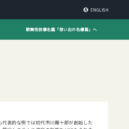
ENGLISH
歌舞伎俳優名鑑「
想い出の名優篇
」へ
も代表的な例では初代市川團十郎が創始した